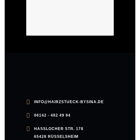
i
o
n
INFO@HAIRZSTUECK-BYSINA.DE
06142 - 482 49 94
HASSLOCHER STR. 178
65428 RÜSSELSHEIM