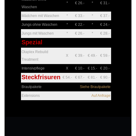
*
€ 26.-
*
€ 31.-
Waschen
Mädchen mit Waschen
*
€ 33.-
*
€ 37.-
Jungs ohne Waschen
*
€ 22.-
*
€ 24.-
Jungs mit Waschen
*
€ 26.-
*
€ 28.-
Spezial
Olaplex Rebuild
X
€ 39.-
€ 49.-
€ 59.-
Treatment
Intensivpflege
X
€ 10.-
€ 15.-
€ 20.-
Steckfrisuren
€ 54.-
€ 67.-
€ 81.-
€ 90.-
Brautpakete
Siehe Brautpakete
Extensions
Auf Anfrage