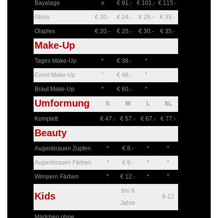
Bayalage
x
€ 91.-
€ 101.-
€ 115.-
Gloss
€ 20.-
€ 24.-
€ 29.-
€ 35.-
Olaplex
€ 20.-
€ 20.-
€ 30.-
€ 35.-
Make-Up
Tages Make-Up
*
€ 38.-
*
Event Make-Up
*
€ 48.-
*
Braut Make-Up
*
€ 60.-
*
Umformung
S
M
L
XL
Komplett
€ 47.-
€ 57.-
€ 67.-
€ 77.-
Beauty
Augenbrauen Zupfen
*
€ 8.-
*
*
Augenbrauen Färben
*
€ 9.-
*
*
Wimpern Färben
*
€ 12.-
*
*
bis 9
Kids
9-12
Jahre
Mädchen ohne