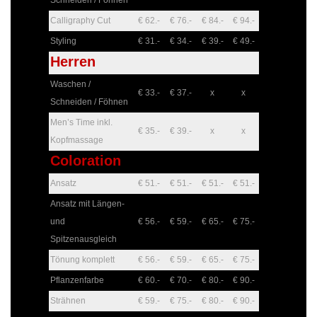
Calligraphy Cut
€ 62.-
€ 76.-
€ 84.-
€ 94.-
Styling
€ 31.-
€ 34.-
€ 39.-
€ 49.-
Herren
Waschen /
€ 33.-
€ 37.-
x
x
Schneiden / Föhnen
Men’s Time inkl.
€ 35.-
€ 39.-
x
x
Kopfmassage
Coloration
Ansatz
€ 51.-
€ 51.-
€ 51.-
€ 51.-
Ansatz mit Längen-
und
€ 56.-
€ 59.-
€ 65.-
€ 75.-
Spitzenausgleich
Tönung komplett
€ 56.-
€ 59.-
€ 65.-
€ 75.-
Pflanzenfarbe
€ 60.-
€ 70.-
€ 80.-
€ 90.-
Strähnen
€ 59.-
€ 75.-
€ 80.-
€ 90.-