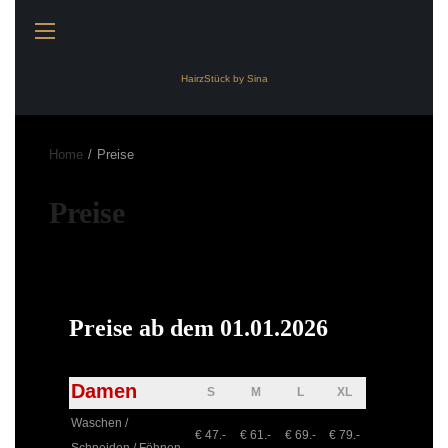
HairzStück by Sina
Home
Preise
Preise
Preise ab dem 01.01.2026
Damen
S
M
L
XL
Waschen /
€ 47.-
€ 61.-
€ 69.-
€ 79.-
Schneiden / Föhnen