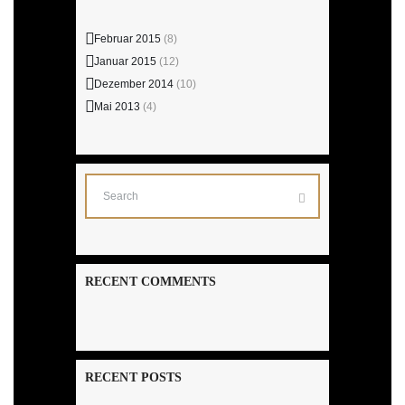
u
l
Februar 2015
(8)
n
Januar 2015
(12)
t
Dezember 2014
(10)
g
Mai 2013
(4)
u
A
n
n
s
g
i
e
RECENT COMMENTS
c
h
n
t
S
RECENT POSTS
e