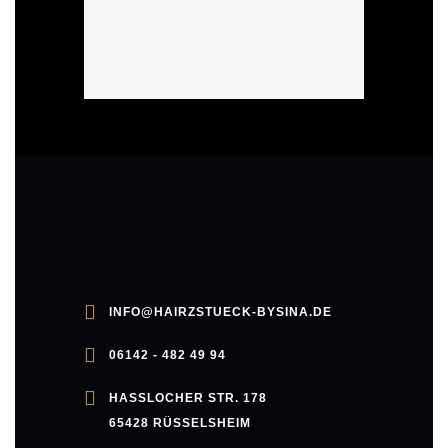
N
a
v
i
g
INFO@HAIRZSTUECK-BYSINA.DE
a
06142 - 482 49 94
t
HASSLOCHER STR. 178
65428 RÜSSELSHEIM
i