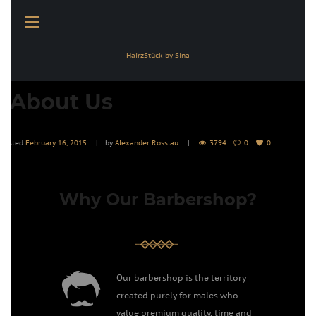
HairzStück by Sina
About Us
Posted
February 16, 2015
by
Alexander Rosslau
3794
0
0
Why Our Barbershop?
Our barbershop is the territory
created purely for males who
value premium quality, time and