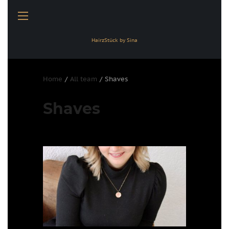
HairzStück by Sina
Home
All team
Shaves
Shaves