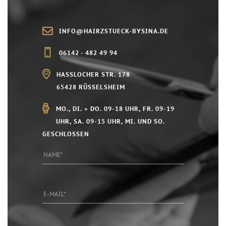
INFO@HAIRZSTUECK-BYSINA.DE
06142 - 482 49 94
HASSLOCHER STR. 178
65428 RÜSSELSHEIM
MO., DI. + DO. 09-18 UHR, FR. 09-19
UHR, SA. 09-15 UHR, MI. UND SO.
GESCHLOSSEN